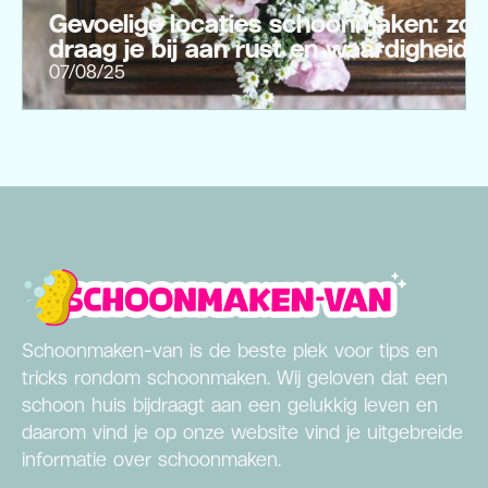
Gevoelige locaties schoonmaken: zo
draag je bij aan rust en waardigheid
07/08/25
Schoonmaken-van is de beste plek voor tips en
tricks rondom schoonmaken. Wij geloven dat een
schoon huis bijdraagt aan een gelukkig leven en
daarom vind je op onze website vind je uitgebreide
informatie over schoonmaken.