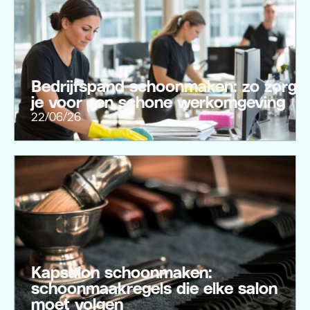
Bedrijfspand schoonmaken: zo zorg
je voor een schone werkomgeving
22/06/26
Kapsalon schoonmaken:
schoonmaakregels die elke salon
moet volgen