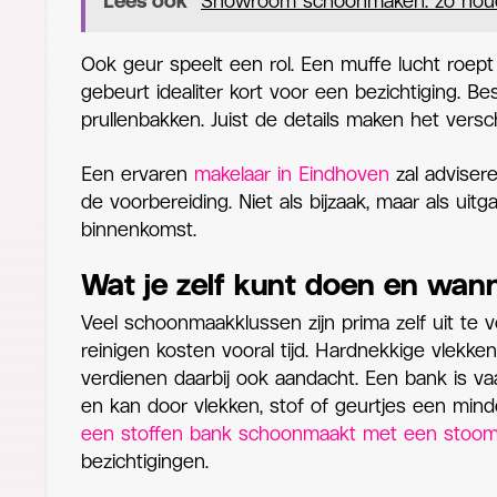
Lees ook
Showroom schoonmaken: zo houd j
Ook geur speelt een rol. Een muffe lucht roept
gebeurt idealiter kort voor een bezichtiging. Be
prullenbakken. Juist de details maken het versch
Een ervaren
makelaar in Eindhoven
zal adviser
de voorbereiding. Niet als bijzaak, maar als uit
binnenkomst.
Wat je zelf kunt doen en wann
Veel schoonmaakklussen zijn prima zelf uit te 
reinigen kosten vooral tijd. Hardnekkige vlekk
verdienen daarbij ook aandacht. Een bank is v
en kan door vlekken, stof of geurtjes een mi
een stoffen bank schoonmaakt met een stoomr
bezichtigingen.