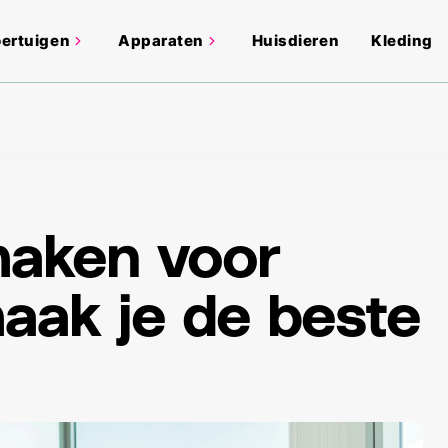
ertuigen
Apparaten
Huisdieren
Kleding
aken voor
aak je de beste