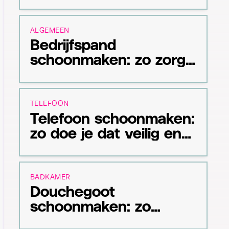
je dat stap voor stap
ALGEMEEN
Bedrijfspand
schoonmaken: zo zorg
je voor een schone
werkomgeving
TELEFOON
Telefoon schoonmaken:
zo doe je dat veilig en
effectief
BADKAMER
Douchegoot
schoonmaken: zo
voorkom je