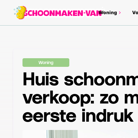
Woning
Vo
Woning
Huis schoonm
verkoop: zo m
eerste indruk