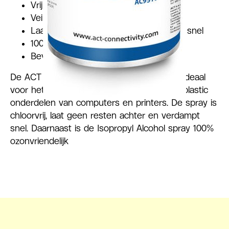
Vrij van chloor
Veilig voor plastic
Laat geen resten achter en verdampt snel
100% Ozonvriendelijk
Bevat: 200ml
De ACT AC9510 Isopropyl Alcohol spray is ideaal
voor het schoonmaken van printplaten en plastic
onderdelen van computers en printers. De spray is
chloorvrij, laat geen resten achter en verdampt
snel. Daarnaast is de Isopropyl Alcohol spray 100%
ozonvriendelijk