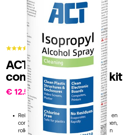
ACT
computerreinigingskit
€
12.59
Reinig printplaten, plastic oppervlakken en
computerbehuizingen, printers, schermen,
rollers van plotter- en kopieerapparaten