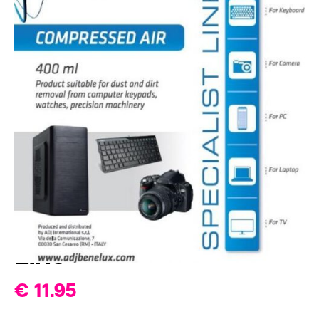
ADJ 100-00030 ADJ
Compressed Air -
400ML - Specialist
Line
€
11.95