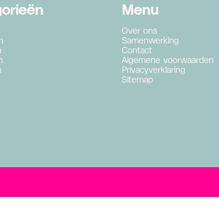
orieën
Menu
Over ons
n
Samenwerking
n
Contact
n
Algemene voorwaarden
n
Privacyverklaring
Sitemap