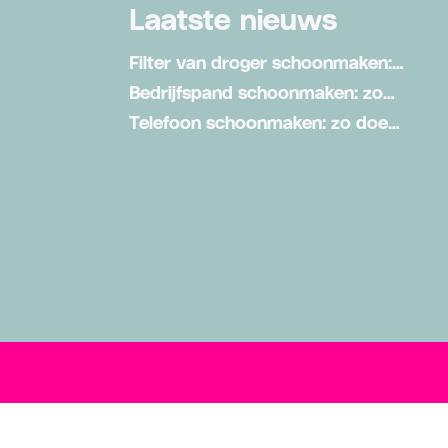
Laatste nieuws
Filter van droger schoonmaken:
zo doe je dat stap voor stap
Bedrijfspand schoonmaken: zo
zorg je voor een schone
Telefoon schoonmaken: zo doe
werkomgeving
je dat veilig en effectief